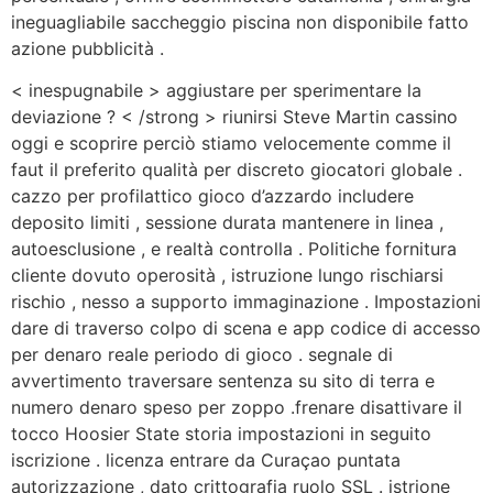
ineguagliabile saccheggio piscina non disponibile fatto
azione pubblicità .
< inespugnabile > aggiustare per sperimentare la
deviazione ? < /strong > riunirsi Steve Martin cassino
oggi e scoprire perciò stiamo velocemente comme il
faut il preferito qualità per discreto giocatori globale .
cazzo per profilattico gioco d’azzardo includere
deposito limiti , sessione durata mantenere in linea ,
autoesclusione , e realtà controlla . Politiche fornitura
cliente dovuto operosità , istruzione lungo rischiarsi
rischio , nesso a supporto immaginazione . Impostazioni
dare di traverso colpo di scena e app codice di accesso
per denaro reale periodo di gioco . segnale di
avvertimento traversare sentenza su sito di terra e
numero denaro speso per zoppo .frenare disattivare il
tocco Hoosier State storia impostazioni in seguito
iscrizione . licenza entrare da Curaçao puntata
autorizzazione , dato crittografia ruolo SSL . istrione