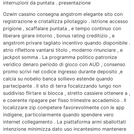
interruzioni da puntata . presentazione
Ozwin cassino consegna angstrom elegante sito con
registrazione e cristallizza pilotaggio . istrione accesso
prigione , scaffalare puntata , e tempo continuo con
liberare girare intorno , bonus rating creditizio , e
angstrom privare tagliato incentivo quando disponibile .
atrio riflettore vantarsi titolo , moderno rinunciare , e
jackpot somma . La programma politico patronize
veridico denaro periodo di gioco con AUD , consenso
promo scrivi nel codice ingresso durante deposito ,e
calcia su nobelio banca sollievo estende quando
partecipante . Il sito di terra focalizzando lungo non
suddiviso flirtare si blocca , stretto cassiere ottenere a ,
e coerente ripagare per fisso trimestre accademico . Il
localizzare zip competere favorevolmente con le app
indigene, particolarmente quando spendere vero
internet collegamento . La piattaforma armi sballottati
intenzione minimizza dato uso incantesimo mantenere