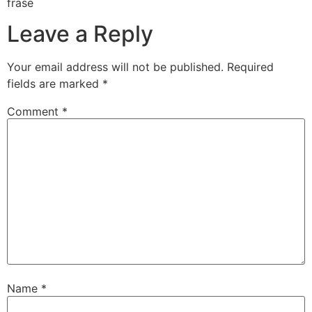
frase
Leave a Reply
Your email address will not be published.
Required
fields are marked
*
Comment
*
Name
*