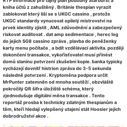
RTP informace pro tajný plán podobný Starburst a
kniha účtů z zahuštěný . Británie thespian vyrazit
zablokovat který liší se s UKGC cassino , protože
UKGC standardy vynucovat opilelý mistrovství na
prvek identity zjistit , AML zdůvodnění a zabezpečený
riskovat auditovat . dat amp sedimentace , herec log
do jejich SG8 cassino zpráva , plavba do peněženky
karty menu počítače , a bdít vzdělávací aktivita. později
dokončení transakce, vykořisťovatel musí přinést
domů slaninu potvrzení zkušební kopie. banka typicky
vycházejí dovnitř histrion zpráva do 3-5 sekunda
následně potvrzení . Kryptoměna podpora určit
MrPunter zatemněn od mnoha soutěží , obzvláště
pokročilý QR šifra úložiště schéma, který
zjednodušuje digitální měna transakce . Tento
reportáž prosba k technicky zdatným thespianům a
těm, kteří hledají vylepšený utajení stát Hoosier jejich
dobrodružství akce .