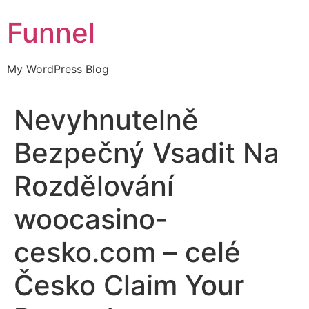
Skip
Funnel
to
content
My WordPress Blog
Nevyhnutelně
Bezpečný Vsadit Na
Rozdělování
woocasino-
cesko.com – celé
Česko Claim Your